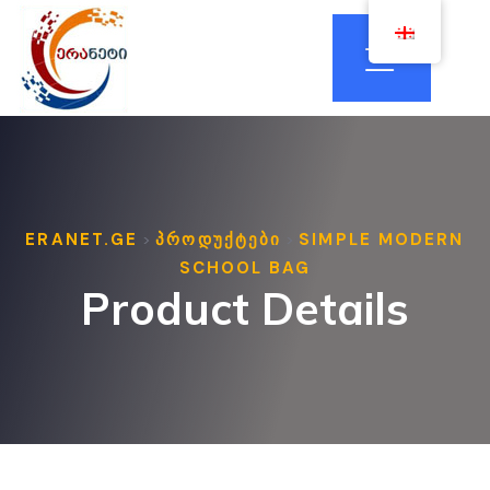
ERANET.GE
ᲞᲠᲝᲓᲣᲥᲢᲔᲑᲘ
SIMPLE MODERN
>
>
SCHOOL BAG
Product Details